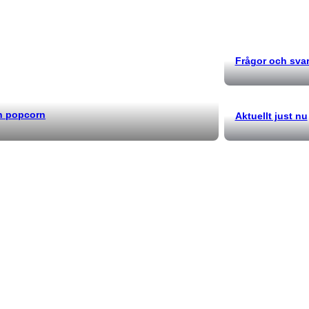
Frågor och sva
ch popcorn
Aktuellt just nu