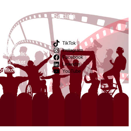
nkar
Sociala
länkar
ntakt
liga frågor
TikTok
klamation
Instagram
egritetspolicy
Facebook
mäna villkor
LinkedIn
villkor
YouTube