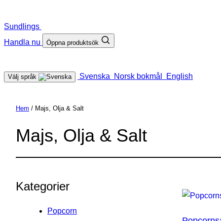
Sundlings
Handla nu
Öppna produktsök
Svenska
Norsk bokmål
English
Välj språk
Hem
/ Majs, Olja & Salt
Majs, Olja & Salt
Kategorier
Popcorn
Popcornsa