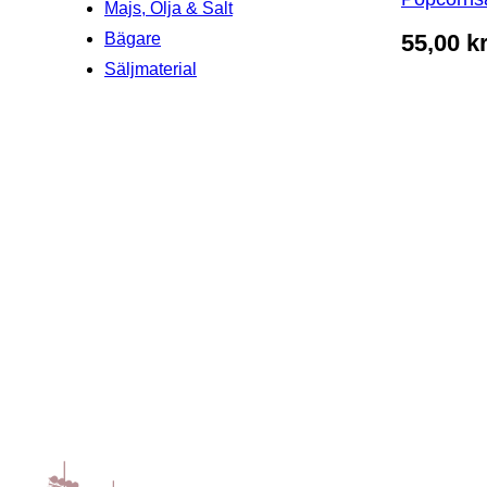
Majs, Olja & Salt
55,00
k
Bägare
Säljmaterial