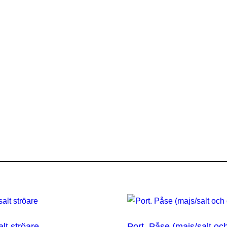
lt ströare
Port. Påse (majs/salt och