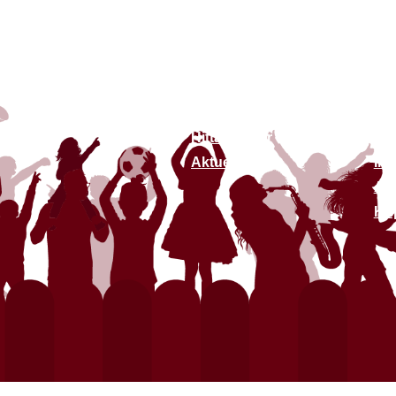
Om oss
Lä
Om oss
Ko
Hållbarhet
Van
ge
Hitta butiker
Re
Aktuellt
Int
All
Köp