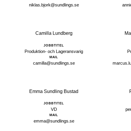
niklas.bjork@sundlings.se
anni
Camilla Lundberg
Ma
JOBBTITEL
Produktion- och Lageransvarig
P
MAIL
camilla@sundlings.se
marcus.l
Emma Sundling Bustad
JOBBTITEL
VD
pe
MAIL
emma@sundlings.se