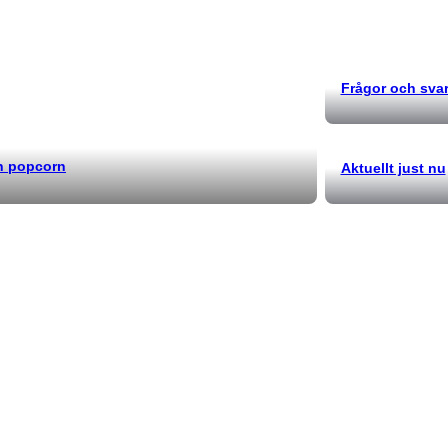
Frågor och sva
ch popcorn
Aktuellt just nu