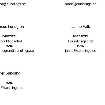
ca@sundlings.se
maria@sundlings.se
rcus Lundgren
Janne Falk
JOBBTITEL
JOBBTITEL
roduktionschef
Försäljningschef
MAIL
MAIL
undgren@sundlings.se
janne@sundlings.se
Per Sundling
MAIL
r@sundlings.se