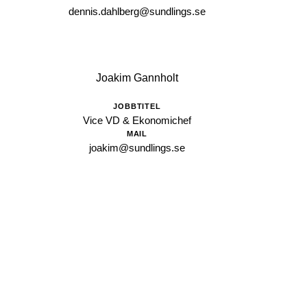
dennis.dahlberg@sundlings.se
Joakim Gannholt
JOBBTITEL
Vice VD & Ekonomichef
MAIL
joakim@sundlings.se