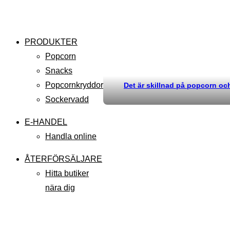
PRODUKTER
Popcorn
Snacks
Popcornkryddor
Det är skillnad på popcorn o
Sockervadd
E-HANDEL
Handla online
ÅTERFÖRSÄLJARE
Hitta butiker
nära dig