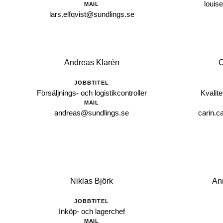
louis
MAIL
lars.elfqvist@sundlings.se
Andreas Klarén
C
JOBBTITEL
Försäljnings- och logistikcontroller
Kvalite
MAIL
andreas@sundlings.se
carin.c
Niklas Björk
An
JOBBTITEL
Inköp- och lagerchef
MAIL