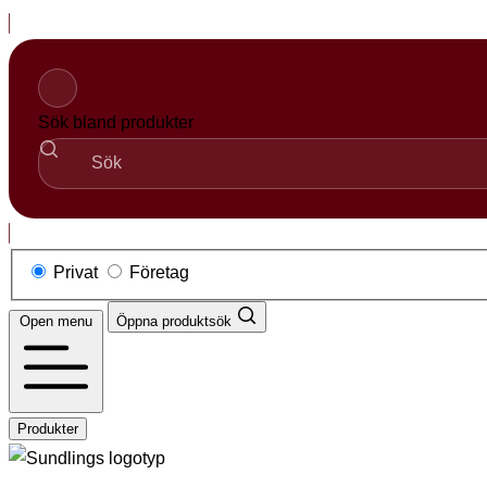
Hoppa
till
innehåll
Sök bland produkter
Privat
Företag
Open menu
Öppna produktsök
Produkter