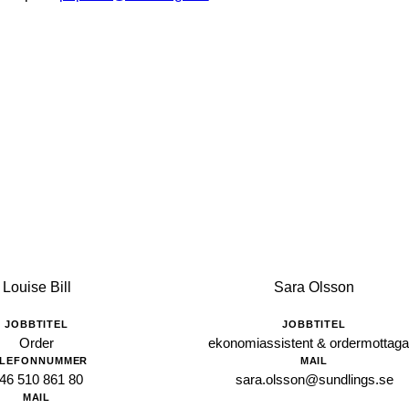
Louise Bill
Sara Olsson
JOBBTITEL
JOBBTITEL
Order
ekonomiassistent & ordermottaga
ELEFONNUMMER
MAIL
46 510 861 80
sara.olsson@sundlings.se
MAIL