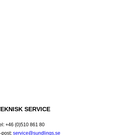
TEKNISK
SERVICE
el: +46 (0)510 861 80
-post:
service@sundlings.se