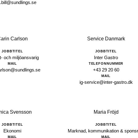
e.bill@sundlings.se
arin Carlson
Service Danmark
JOBBTITEL
JOBBTITEL
t- och miljöansvarig
Inter Gastro
MAIL
TELEFONNUMMER
arlson@sundlings.se
+43 29 20 60
MAIL
ig-service@inter-gastro.dk
nica Svensson
Maria Fröjd
JOBBTITEL
JOBBTITEL
Ekonomi
Marknad, kommunikation & sponsr
MAIL
MAIL