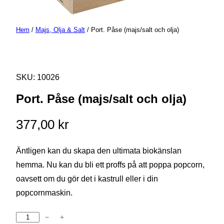
Hem
/
Majs, Olja & Salt
/ Port. Påse (majs/salt och olja)
SKU:
10026
Port. Påse (majs/salt och olja)
377,00
kr
Äntligen kan du skapa den ultimata biokänslan
hemma. Nu kan du bli ett proffs på att poppa popcorn,
oavsett om du gör det i kastrull eller i din
popcornmaskin.
−
+
Port.