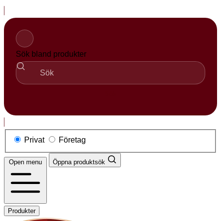
Hoppa
till
innehåll
Sök bland produkter
Sök
Privat
Företag
Open menu
Öppna produktsök
Produkter