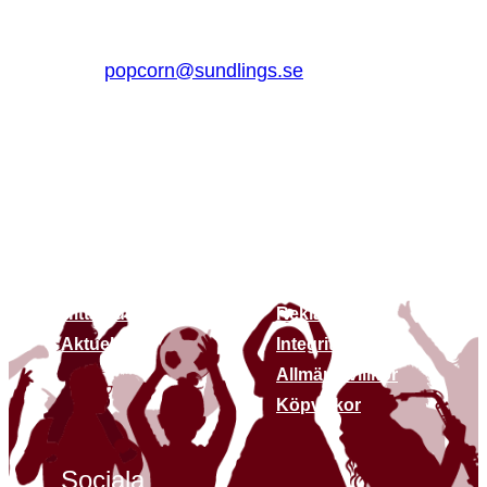
Sverige
0510 – 861 80
popcorn@sundlings.se
Om oss
Länkar
Om oss
Kontakt
Hållbarhet
Vanliga frågor
Hitta butiker
Reklamation
Aktuellt
Integritetspolicy
Allmäna villkor
Köpvillkor
Sociala