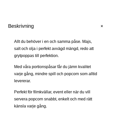
Påse
(majs/salt
och
+
olja)
Beskrivning
mängd
Allt du behöver i en och samma påse. Majs,
salt och olja i perfekt avvägd mängd, redo att
grytpoppas till perfektion.
Med våra portionspåsar får du jämn kvalitet
varje gång, mindre spill och popcorn som alltid
levererar.
Perfekt för filmkvällar, event eller när du vill
servera popcorn snabbt, enkelt och med rätt
känsla varje gång.